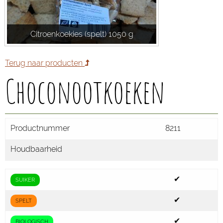
Citroenkoekies (spelt) 1050 g
Terug naar producten
Choconootkoeken
Productnummer
8211
Houdbaarheid
✔
SUIKER
✔
SPELT
✔
BIOLOGISCH