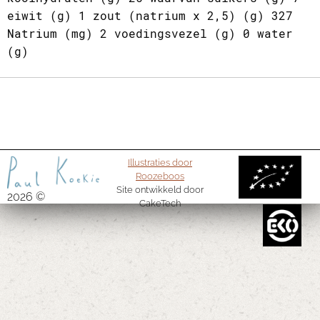
eiwit (g) 1 zout (natrium x 2,5) (g) 327
Natrium (mg) 2 voedingsvezel (g) 0 water
(g)
Illustraties door
Roozeboos
Site ontwikkeld door
2026 ©
CakeTech