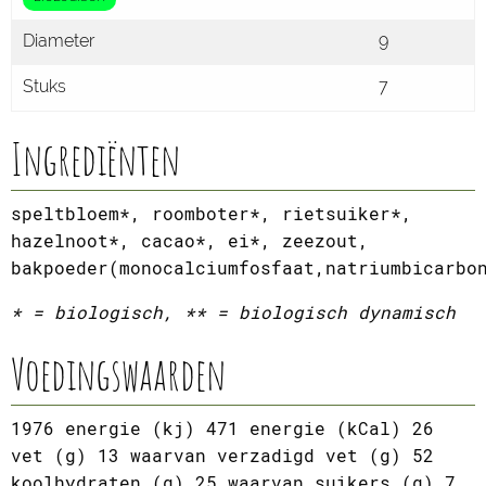
Diameter
9
Stuks
7
Ingrediënten
speltbloem*, roomboter*, rietsuiker*,
hazelnoot*, cacao*, ei*, zeezout,
bakpoeder(monocalciumfosfaat,natriumbicarbo
* = biologisch, ** = biologisch dynamisch
Voedingswaarden
1976 energie (kj) 471 energie (kCal) 26
vet (g) 13 waarvan verzadigd vet (g) 52
koolhydraten (g) 25 waarvan suikers (g) 7