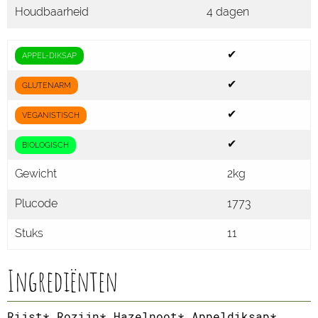
Houdbaarheid
4 dagen
✔
APPEL-DIKSAP
✔
GLUTENARM
✔
VEGANISTISCH
✔
BIOLOGISCH
Gewicht
2kg
Plucode
1773
Stuks
11
Ingrediënten
Rijst*,Rozijn*,Hazelnoot*,Appeldiksap*,