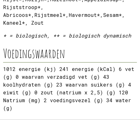
Rijststroop*,
Abricoos*,Rijstmeel*,Havermout*,Sesam*,
Kaneel*, Zout
* = biologisch, ** = biologisch dynamisch
Voedingswaarden
1012 energie (kj) 241 energie (kCal) 6 vet
(g) 0 waarvan verzadigd vet (g) 43
koolhydraten (g) 23 waarvan suikers (g) 4
eiwit (g) 0 zout (natrium x 2,5) (g) 120
Natrium (mg) 2 voedingsvezel (g) 34 water
(g)