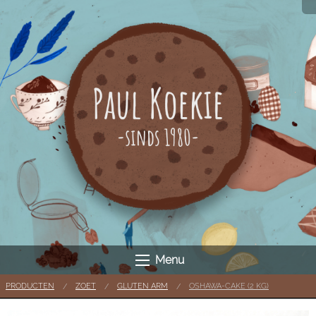
Menu
PRODUCTEN
ZOET
GLUTEN ARM
OSHAWA-CAKE (2 KG)